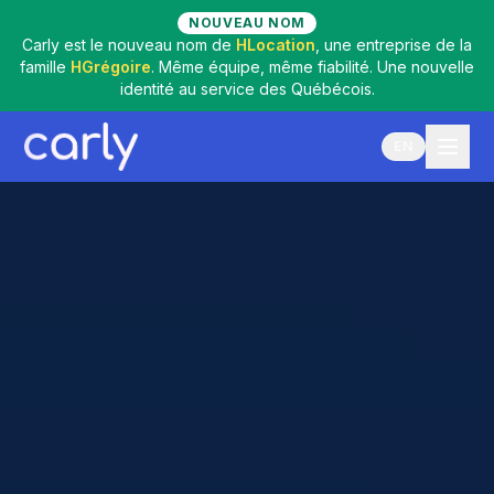
NOUVEAU NOM
Carly est le nouveau nom de
HLocation
, une entreprise de la
famille
HGrégoire
. Même équipe, même fiabilité. Une nouvelle
identité au service des Québécois.
EN